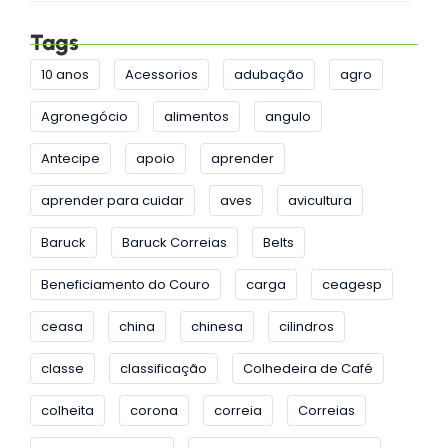
Tags
10 anos
Acessorios
adubação
agro
Agronegócio
alimentos
angulo
Antecipe
apoio
aprender
aprender para cuidar
aves
avicultura
Baruck
Baruck Correias
Belts
Beneficiamento do Couro
carga
ceagesp
ceasa
china
chinesa
cilindros
classe
classificação
Colhedeira de Café
colheita
corona
correia
Correias