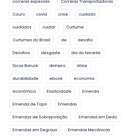
correias especiais
Correias Transportadoras
Couro
covid
crise
cuidado
cuidados
cuidar
Curtume
Curtumes do Brasil
de
desafio
Desafios
desgaste
dia do feirante
Dicas Baruck
dinheiro
dólar
durabilidade
ebook
economia
econômica
Elasticidade
Emenda
Emenda de Topo
Emendas
Emendas de Sobreposição
Emendas em Dedo
Emendas em Degraus
Emendas Mecânicas