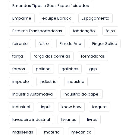
Emendas Tipos e Suas Especificidades
Empalme
equipe Baruck
Espaçamento
Esteiras Transportadoras
fabricação
feira
feirante
feltro
Fim de Ano
Finger Splice
força
força das correias
formadoras
fornos
galinha
galinhas
grip
impacto
indústria
industria
Indústria Automotiva
industria do papel
industrial
input
know how
largura
lavadeira industrial
livrarias
livros
masseiras
material
mecanica