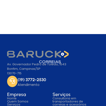
Av. Governador Pedro de Toledo, 1543
Bonfim, Campinas/SP
13070-715
(19) 3772-2530
Atendimento
Empresa
Serviços
Home
Consultoria em
Quem Somos
transportadores de
Serviços
correias e acessórios