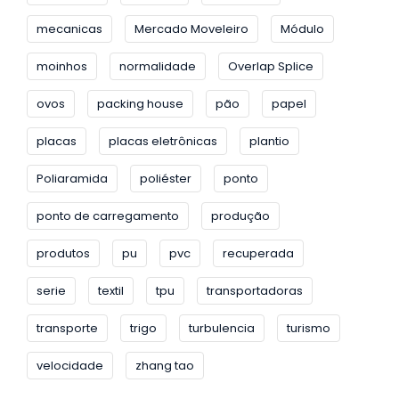
mecanicas
Mercado Moveleiro
Módulo
moinhos
normalidade
Overlap Splice
ovos
packing house
pão
papel
placas
placas eletrônicas
plantio
Poliaramida
poliéster
ponto
ponto de carregamento
produção
produtos
pu
pvc
recuperada
serie
textil
tpu
transportadoras
transporte
trigo
turbulencia
turismo
velocidade
zhang tao