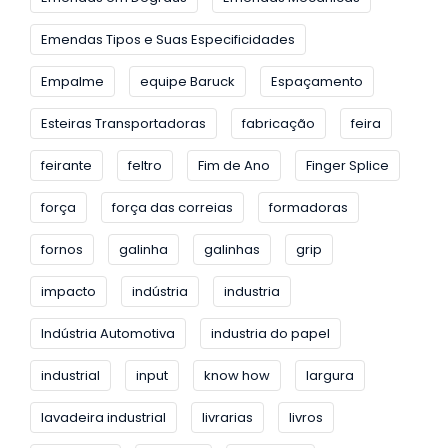
Emendas Tipos e Suas Especificidades
Empalme
equipe Baruck
Espaçamento
Esteiras Transportadoras
fabricação
feira
feirante
feltro
Fim de Ano
Finger Splice
força
força das correias
formadoras
fornos
galinha
galinhas
grip
impacto
indústria
industria
Indústria Automotiva
industria do papel
industrial
input
know how
largura
lavadeira industrial
livrarias
livros