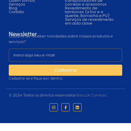
Quem Somos
transportadores de
Serviços
correias e acessórios
Blog
Revestimento de
Contato
tambores (a frio e a
quente, Borracha e PU)
Serviços de revestimento
em auto clave
Newsletter
Gostaria de receber novidades sobre nossos produtos e
serviços?
Cadastrar
Cadastre-se e fique por dentro.
© 2024 Todos os direitos reservados
Baruck Correias