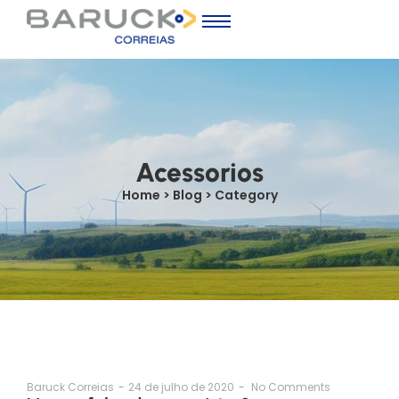
Acessorios
Home > Blog > Category
Baruck Correias
-
24 de julho de 2020
-
No Comments