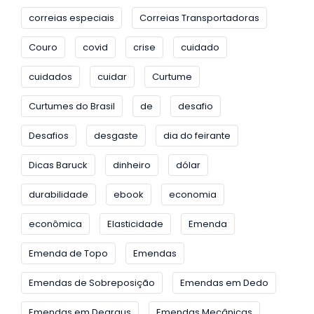
correias especiais
Correias Transportadoras
Couro
covid
crise
cuidado
cuidados
cuidar
Curtume
Curtumes do Brasil
de
desafio
Desafios
desgaste
dia do feirante
Dicas Baruck
dinheiro
dólar
durabilidade
ebook
economia
econômica
Elasticidade
Emenda
Emenda de Topo
Emendas
Emendas de Sobreposição
Emendas em Dedo
Emendas em Degraus
Emendas Mecânicas