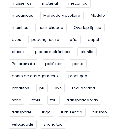
masseiras
material
mecanica
mecanicas
Mercado Moveleiro
Módulo
moinhos
normalidade
Overlap Splice
ovos
packing house
pão
papel
placas
placas eletrônicas
plantio
Poliaramida
poliéster
ponto
ponto de carregamento
produção
produtos
pu
pvc
recuperada
serie
textil
tpu
transportadoras
transporte
trigo
turbulencia
turismo
velocidade
zhang tao