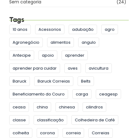
Sem categoria
(24)
Tags
10 anos
Acessorios
adubação
agro
Agronegócio
alimentos
angulo
Antecipe
apoio
aprender
aprender para cuidar
aves
avicultura
Baruck
Baruck Correias
Belts
Beneficiamento do Couro
carga
ceagesp
ceasa
china
chinesa
cilindros
classe
classificação
Colhedeira de Café
colheita
corona
correia
Correias