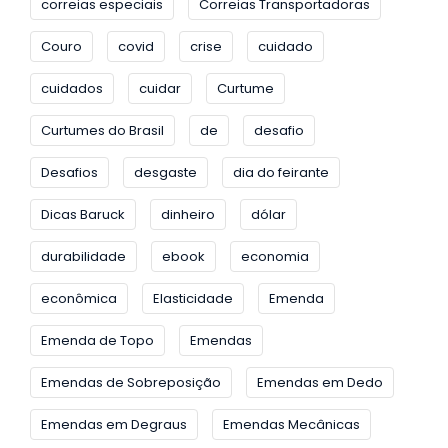
correias especiais
Correias Transportadoras
Couro
covid
crise
cuidado
cuidados
cuidar
Curtume
Curtumes do Brasil
de
desafio
Desafios
desgaste
dia do feirante
Dicas Baruck
dinheiro
dólar
durabilidade
ebook
economia
econômica
Elasticidade
Emenda
Emenda de Topo
Emendas
Emendas de Sobreposição
Emendas em Dedo
Emendas em Degraus
Emendas Mecânicas