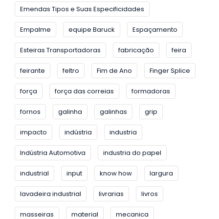
Emendas Tipos e Suas Especificidades
Empalme
equipe Baruck
Espaçamento
Esteiras Transportadoras
fabricação
feira
feirante
feltro
Fim de Ano
Finger Splice
força
força das correias
formadoras
fornos
galinha
galinhas
grip
impacto
indústria
industria
Indústria Automotiva
industria do papel
industrial
input
know how
largura
lavadeira industrial
livrarias
livros
masseiras
material
mecanica