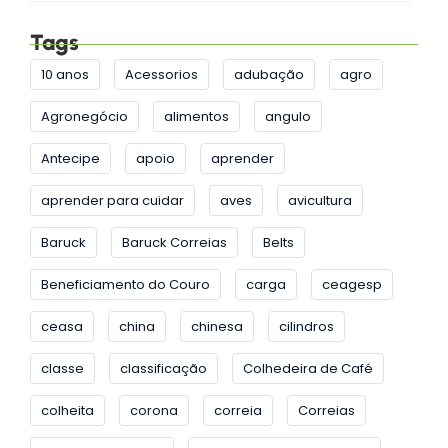
Tags
10 anos
Acessorios
adubação
agro
Agronegócio
alimentos
angulo
Antecipe
apoio
aprender
aprender para cuidar
aves
avicultura
Baruck
Baruck Correias
Belts
Beneficiamento do Couro
carga
ceagesp
ceasa
china
chinesa
cilindros
classe
classificação
Colhedeira de Café
colheita
corona
correia
Correias