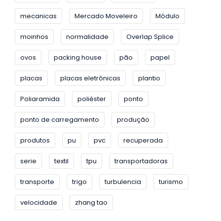
mecanicas
Mercado Moveleiro
Módulo
moinhos
normalidade
Overlap Splice
ovos
packing house
pão
papel
placas
placas eletrônicas
plantio
Poliaramida
poliéster
ponto
ponto de carregamento
produção
produtos
pu
pvc
recuperada
serie
textil
tpu
transportadoras
transporte
trigo
turbulencia
turismo
velocidade
zhang tao