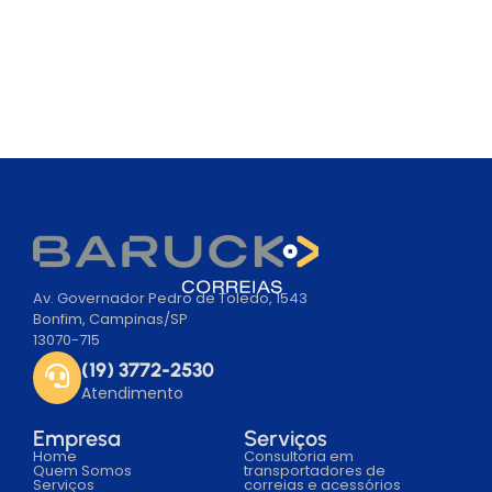
Av. Governador Pedro de Toledo, 1543
Bonfim, Campinas/SP
13070-715
(19) 3772-2530
Atendimento
Empresa
Serviços
Home
Consultoria em
Quem Somos
transportadores de
Serviços
correias e acessórios