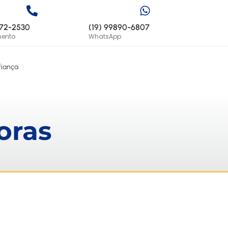
772-2530
(19) 99890-6807
mento
WhatsApp
iança
|
oras