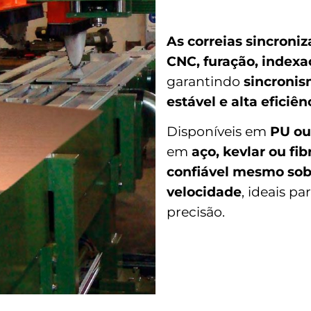
As correias sincroni
CNC, furação, index
garantindo
sincronis
estável e alta eficiê
Disponíveis em
PU ou
em
aço, kevlar ou fib
confiável mesmo sob 
velocidade
, ideais p
precisão.