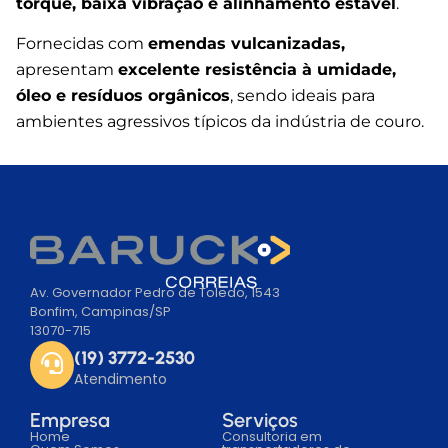
torque, baixa vibração e alinhamento estável
.
Fornecidas com
emendas vulcanizadas,
apresentam
excelente resistência à umidade,
óleo e resíduos orgânicos
, sendo ideais para
ambientes agressivos típicos da indústria de couro.
Av. Governador Pedro de Toledo, 1543
Bonfim, Campinas/SP
13070-715
(19) 3772-2530
Atendimento
Empresa
Serviços
Home
Consultoria em