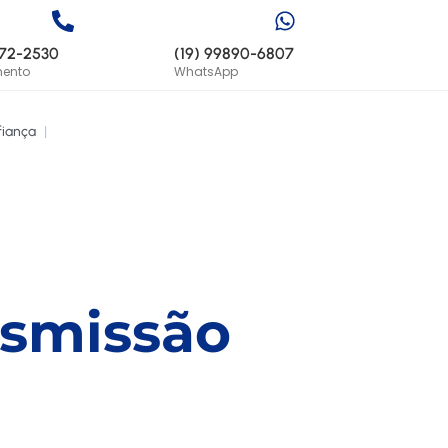
772-2530
(19) 99890-6807
mento
WhatsApp
iança
|
nsmissão